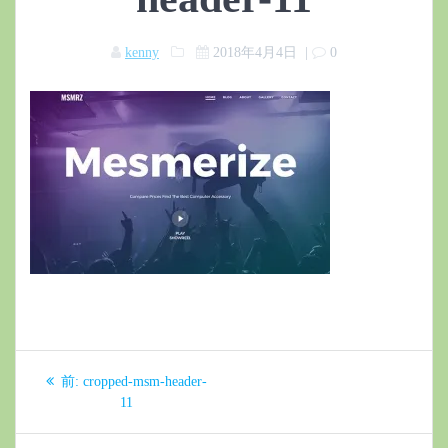
kenny
2018年4月4日
|
0
投
過
前:
cropped-msm-header-
稿
去
11
の
投