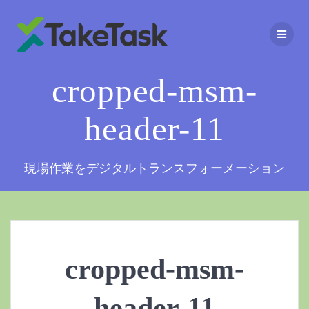
コ
ン
テ
ン
ツ
cropped-msm-
へ
ス
キ
header-11
ッ
プ
現場作業をデジタルトランスフォーメーション
cropped-msm-
header-11